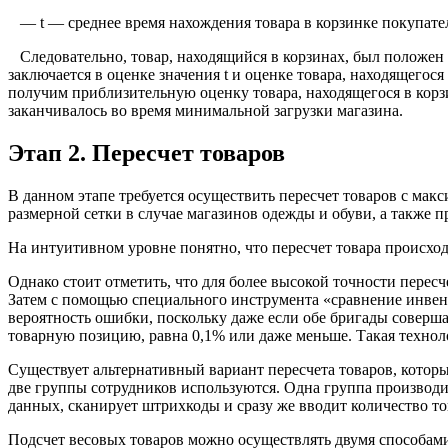
— t — среднее время нахождения товара в корзинке покупателя
Следовательно, товар, находящийся в корзинах, был положен ту
заключается в оценке значения t и оценке товара, находящегос
получим приблизительную оценку товара, находящегося в корз
заканчивалось во время минимальной загрузки магазина.
Этап 2. Пересчет товаров
В данном этапе требуется осуществить пересчет товаров с мак
размерной сетки в случае магазинов одежды и обуви, а также
На интуитивном уровне понятно, что пересчет товара происхо
Однако стоит отметить, что для более высокой точности перес
Затем с помощью специального инструмента «сравнение инвент
вероятность ошибки, поскольку даже если обе бригады соверш
товарную позицию, равна 0,1% или даже меньше. Такая техноло
Существует альтернативный вариант пересчета товаров, которы
две группы сотрудников используются. Одна группа производит
данных, сканирует штрихкоды и сразу же вводит количество то
Подсчет весовых товаров можно осуществлять двумя способами,