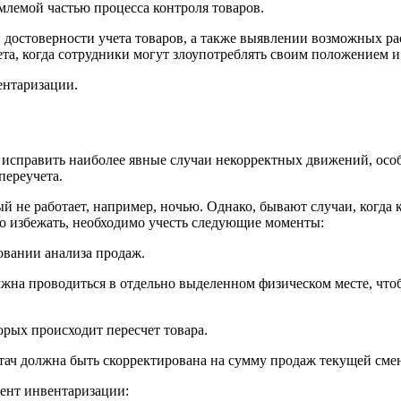
млемой частью процесса контроля товаров.
и достоверности учета товаров, а также выявлении возможных 
ета, когда сотрудники могут злоупотреблять своим положением и 
ентаризации.
у, исправить наиболее явные случаи некорректных движений, ос
переучета.
ый не работает, например, ночью. Однако, бывают случаи, когда
но избежать, необходимо учесть следующие моменты:
овании анализа продаж.
должна проводиться в отдельно выделенном физическом месте, чт
орых происходит пересчет товара.
тач должна быть скорректирована на сумму продаж текущей сме
мент инвентаризации: