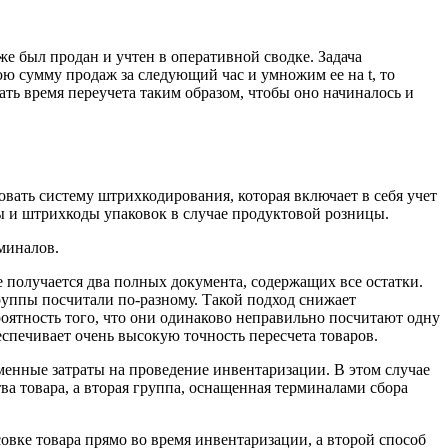
же был продан и учтен в оперативной сводке. Задача
юю сумму продаж за следующий час и умножим ее на t, то
ть время переучета таким образом, чтобы оно начиналось и
овать систему штрихкодирования, которая включает в себя учет
ы и штрихкоды упаковок в случае продуктовой розницы.
миналов.
е получается два полных документа, содержащих все остатки.
руппы посчитали по-разному. Такой подход снижает
оятность того, что они одинаково неправильно посчитают одну
еспечивает очень высокую точность пересчета товаров.
менные затраты на проведение инвентаризации. В этом случае
ва товара, а вторая группа, оснащенная терминалами сбора
овке товара прямо во время инвентаризации, а второй способ