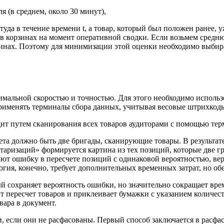
 (в среднем, около 30 минут),
да в течение времени t, а товар, который был положен ранее, у
я в корзинах на момент оперативной сводки. Если возьмем средн
инах. Поэтому для минимизации этой оценки необходимо выбира
симальной скоростью и точностью. Для этого необходимо использ
 применять терминалы сбора данных, учитывая весовые штрихкод
дит путем сканирования всех товаров аудиторами с помощью тер
чета должно быть две бригады, сканирующие товары. В результат
аризаций» формируется картина из тех позиций, которые две г
ают ошибку в пересчете позиций с одинаковой вероятностью, вер
гия, конечно, требует дополнительных временных затрат, но об
й сохраняет вероятность ошибки, но значительно сокращает вре
 пересчет товаров и приклеивает бумажки с указанием количест
вара в документ.
 если они не расфасованы. Первый способ заключается в расфас