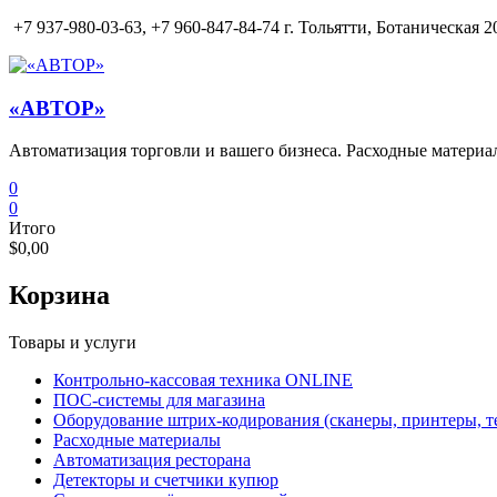
Перейти
+7 937-980-03-63,
+7 960-847-84-74 г. Тольятти, Ботаническая 20
к
содержимому
«АВТОР»
Автоматизация торговли и вашего бизнеса. Расходные материа
0
0
Итого
$0,00
Корзина
Товары и услуги
Контрольно-кассовая техника ONLINE
ПОС-системы для магазина
Оборудование штрих-кодирования (сканеры, принтеры, т
Расходные материалы
Автоматизация ресторана
Детекторы и счетчики купюр