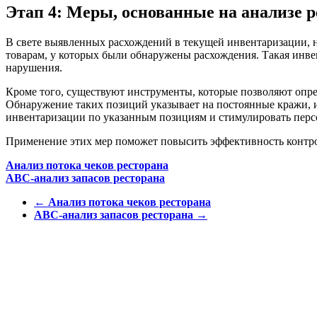
Этап 4: Меры, основанные на анализе 
В свете выявленных расхождений в текущей инвентаризации, 
товарам, у которых были обнаружены расхождения. Такая инв
нарушения.
Кроме того, существуют инструменты, которые позволяют опре
Обнаружение таких позиций указывает на постоянные кражи, и
инвентаризации по указанным позициям и стимулировать перс
Применение этих мер поможет повысить эффективность контро
Навигация
Анализ потока чеков ресторана
ABC-анализ запасов ресторана
по
←
Анализ потока чеков ресторана
записям
ABC-анализ запасов ресторана
→