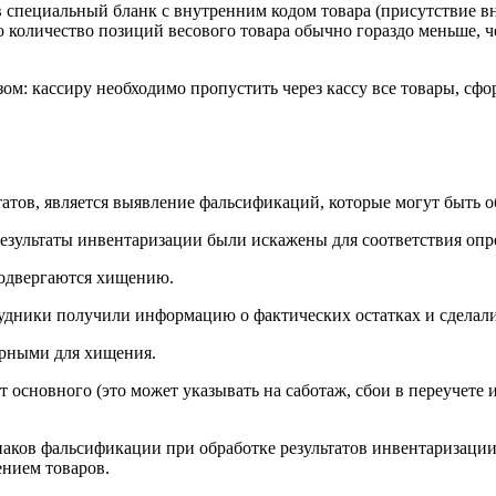
в специальный бланк с внутренним кодом товара (присутствие вн
то количество позиций весового товара обычно гораздо меньше, ч
м: кассиру необходимо пропустить через кассу все товары, сфо
ьтатов, является выявление фальсификаций, которые могут быт
 результаты инвентаризации были искажены для соответствия оп
 подвергаются хищению.
трудники получили информацию о фактических остатках и сделал
ярными для хищения.
от основного (это может указывать на саботаж, сбои в переучет
ков фальсификации при обработке результатов инвентаризации
ением товаров.