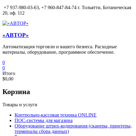
Перейти
+7 937-980-03-63,
+7 960-847-84-74 г. Тольятти, Ботаническая
к
20, оф. 112
содержимому
«АВТОР»
Автоматизация торговли и вашего бизнеса. Расходные
материалы, оборудование, программное обеспечение.
0
0
Итого
$0,00
Корзина
Товары и услуги
Контрольно-кассовая техника ONLINE
ПОС-системы для магазина
Оборудование штрих-кодирования (сканеры, принтеры,
терминалы сбора данных)