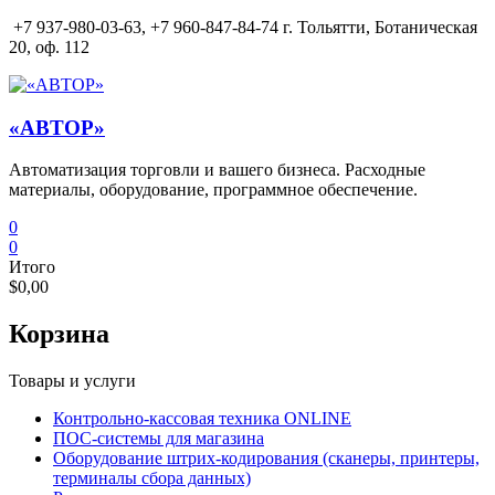
Перейти
+7 937-980-03-63,
+7 960-847-84-74 г. Тольятти, Ботаническая
к
20, оф. 112
содержимому
«АВТОР»
Автоматизация торговли и вашего бизнеса. Расходные
материалы, оборудование, программное обеспечение.
0
0
Итого
$0,00
Корзина
Товары и услуги
Контрольно-кассовая техника ONLINE
ПОС-системы для магазина
Оборудование штрих-кодирования (сканеры, принтеры,
терминалы сбора данных)