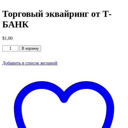
Торговый эквайринг от Т-
БАНК
$
1,00
Количество
В корзину
товара
Торговый
эквайринг
Добавить в список желаний
от
Т-
БАНК