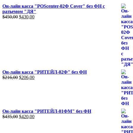
Он-лайн касса "POScenter-02Ф Cover" без ФН с
разъемом "ДЯ"
Первоначальная
Текущая
$
450,00
$
430,00
цена
цена:
составляла
$430,00.
$450,00.
Он-лайн касса "РИТЕЙЛ-02Ф" без ФН
Первоначальная
Текущая
$
216,00
$
206,00
цена
цена:
составляла
$206,00.
$216,00.
Он-лайн касса "РИТЕЙЛ-01ФМ" без ФН
Первоначальная
Текущая
$
435,00
$
420,00
цена
цена:
составляла
$420,00.
$435,00.