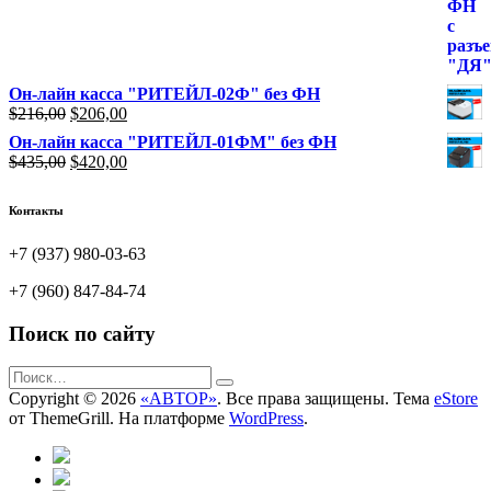
Он-лайн касса "РИТЕЙЛ-02Ф" без ФН
Первоначальная
Текущая
$
216,00
$
206,00
цена
цена:
Он-лайн касса "РИТЕЙЛ-01ФМ" без ФН
составляла
$206,00.
Первоначальная
Текущая
$
435,00
$
420,00
$216,00.
цена
цена:
составляла
$420,00.
Контакты
$435,00.
+7 (937) 980-03-63
+7 (960) 847-84-74
Поиск по сайту
Copyright © 2026
«АВТОР»
. Все права защищены. Тема
eStore
от ThemeGrill. На платформе
WordPress
.