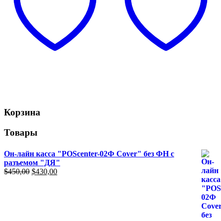
Корзина
Товары
Он-лайн касса "POScenter-02Ф Cover" без ФН с
разъемом "ДЯ"
Первоначальная
Текущая
$
450,00
$
430,00
цена
цена:
составляла
$430,00.
$450,00.