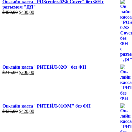
Он-лайн касса "POScenter-02Ф Cover" без ФН с
разъемом "ДЯ"
Первоначальная
Текущая
$
450,00
$
430,00
цена
цена:
составляла
$430,00.
$450,00.
Он-лайн касса "РИТЕЙЛ-02Ф" без ФН
Первоначальная
Текущая
$
216,00
$
206,00
цена
цена:
составляла
$206,00.
$216,00.
Он-лайн касса "РИТЕЙЛ-01ФМ" без ФН
Первоначальная
Текущая
$
435,00
$
420,00
цена
цена:
составляла
$420,00.
$435,00.