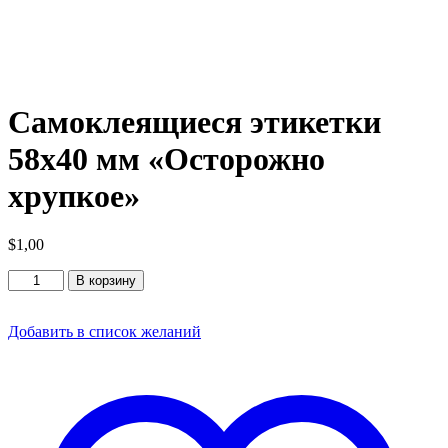
Самоклеящиеся этикетки
58х40 мм «Осторожно
хрупкое»
$
1,00
Количество
В корзину
товара
Самоклеящиеся
этикетки
Добавить в список желаний
58х40
мм
"Осторожно
хрупкое"