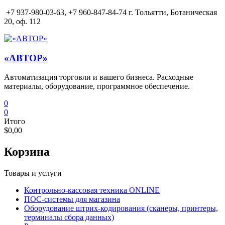
Перейти
+7 937-980-03-63,
+7 960-847-84-74 г. Тольятти, Ботаническая
к
20, оф. 112
содержимому
«АВТОР»
Автоматизация торговли и вашего бизнеса. Расходные
материалы, оборудование, программное обеспечение.
0
0
Итого
$0,00
Корзина
Товары и услуги
Контрольно-кассовая техника ONLINE
ПОС-системы для магазина
Оборудование штрих-кодирования (сканеры, принтеры,
терминалы сбора данных)