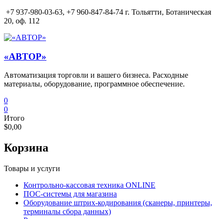
Перейти
+7 937-980-03-63,
+7 960-847-84-74 г. Тольятти, Ботаническая
к
20, оф. 112
содержимому
«АВТОР»
Автоматизация торговли и вашего бизнеса. Расходные
материалы, оборудование, программное обеспечение.
0
0
Итого
$0,00
Корзина
Товары и услуги
Контрольно-кассовая техника ONLINE
ПОС-системы для магазина
Оборудование штрих-кодирования (сканеры, принтеры,
терминалы сбора данных)