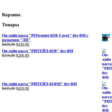
Корзина
Товары
Он-лайн касса "POScenter-02Ф Cover" без ФН с
разъемом "ДЯ"
Первоначальная
Текущая
$
450,00
$
430,00
цена
цена:
Он-лайн касса "РИТЕЙЛ-02Ф" без ФН
составляла
$430,00.
Первоначальная
Текущая
$
216,00
$
206,00
$450,00.
цена
цена:
составляла
$206,00.
$216,00.
Он-лайн касса "РИТЕЙЛ-01ФМ" без ФН
Первоначальная
Текущая
$
435,00
$
420,00
цена
цена:
составляла
$420,00.
$435,00.