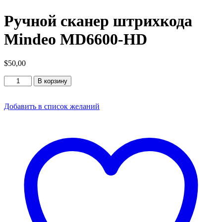
Ручной сканер штрихкода
Mindeo MD6600-HD
$
50,00
Количество
В корзину
товара
Ручной
сканер
Добавить в список желаний
штрихкода
Mindeo
MD6600-
HD