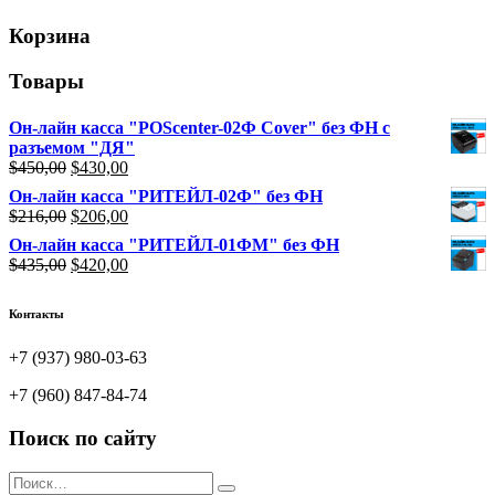
Корзина
Товары
Он-лайн касса "POScenter-02Ф Cover" без ФН с
разъемом "ДЯ"
Первоначальная
Текущая
$
450,00
$
430,00
цена
цена:
Он-лайн касса "РИТЕЙЛ-02Ф" без ФН
составляла
$430,00.
Первоначальная
Текущая
$
216,00
$
206,00
$450,00.
цена
цена:
Он-лайн касса "РИТЕЙЛ-01ФМ" без ФН
составляла
$206,00.
Первоначальная
Текущая
$
435,00
$
420,00
$216,00.
цена
цена:
составляла
$420,00.
Контакты
$435,00.
+7 (937) 980-03-63
+7 (960) 847-84-74
Поиск по сайту