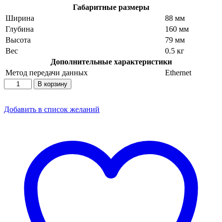
Габаритные размеры
Ширина
88 мм
Глубина
160 мм
Высота
79 мм
Вес
0.5 кг
Дополнительные характеристики
Метод передачи данных
Ethernet
Количество
В корзину
товара
Он-
лайн
Добавить в список желаний
ККТ
АТОЛ
1Ф