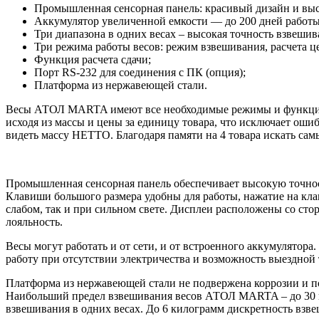
Промышленная сенсорная панель: красивый дизайн и выс
Аккумулятор увеличенной емкости — до 200 дней работы 
Три диапазона в одних весах – высокая точность взвешив
Три режима работы весов: режим взвешивания, расчета 
Функция расчета сдачи;
Порт RS-232 для соединения с ПК (опция);
Платформа из нержавеющей стали.
Весы АТОЛ MARTA имеют все необходимые режимы и функции: в
исходя из массы и цены за единицу товара, что исключает ошиб
видеть массу НЕТТО. Благодаря памяти на 4 товара искать са
Промышленная сенсорная панель обеспечивает высокую точнос
Клавиши большого размера удобны для работы, нажатие на кл
слабом, так и при сильном свете. Дисплеи расположены со ст
лояльность.
Весы могут работать и от сети, и от встроенного аккумулятора
работу при отсутствии электричества и возможность выездной 
Платформа из нержавеющей стали не подвержена коррозии и по
Наибольший предел взвешивания весов АТОЛ MARTA – до 30 ки
взвешивания в одних весах. До 6 килограмм дискретность взве