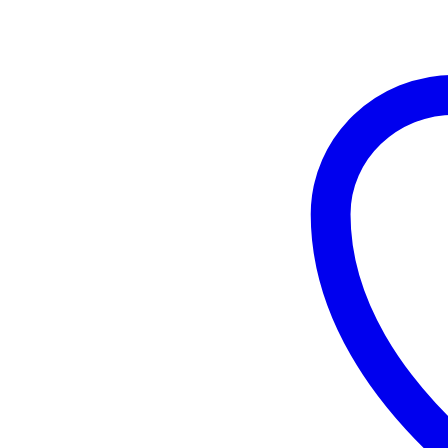
MARTA
СОМ-
порт