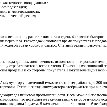
окая точность ввода данных;
без подзарядки;
ания и универсальность;
цены и счетный режим;
звешивание, расчет стоимости и сдачи, 4 клавиши быстрого в
ки персонала. Расчет сдачи экономит время покупателя и продав
мый ходовой товар удобно и быстро. Счетный режим позволяет 
ть ввода данных, долговечность использования и дополнительн
авишу отрабатывается быстро и точно. Показания взвешиваний 
ороны продавца и со стороны покупателя. Покупатель видит всю
. Аккумулятор увеличенной емкости позволяет работать до 200 д
торговли. Степень заряда аккумулятора отображается при включ
дходит для пищевой промышленности. Весы можно использовать 
лограмм, что позволяет не задумываться о выборе нужной моди
шивания равна 1 грамм. В комплект поставки входит всё необход