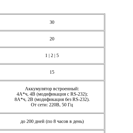
30
20
1 | 2 | 5
15
Аккумулятор встроенный:
4А*ч, 4В (модификация с RS-232);
8А*ч, 2В (модификация без RS-232).
От сети: 220В, 50 Гц
до 200 дней (по 8 часов в день)