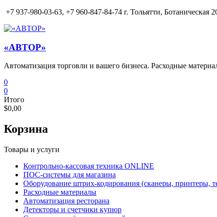
Перейти
+7 937-980-03-63,
+7 960-847-84-74 г. Тольятти, Ботаническая 20
к
содержимому
«АВТОР»
Автоматизация торговли и вашего бизнеса. Расходные материа
0
0
Итого
$0,00
Корзина
Товары и услуги
Контрольно-кассовая техника ONLINE
ПОС-системы для магазина
Оборудование штрих-кодирования (сканеры, принтеры, т
Расходные материалы
Автоматизация ресторана
Детекторы и счетчики купюр