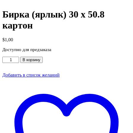
Бирка (ярлык) 30 x 50.8
картон
$
1,00
Доступно для предзаказа
Количество
В корзину
товара
Бирка
(ярлык)
Добавить в список желаний
30
x
50.8
картон