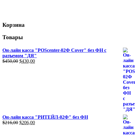
Корзина
Товары
Он-лайн касса "POScenter-02Ф Cover" без ФН с
разъемом "ДЯ"
Первоначальная
Текущая
$
450,00
$
430,00
цена
цена:
составляла
$430,00.
$450,00.
Он-лайн касса "РИТЕЙЛ-02Ф" без ФН
Первоначальная
Текущая
$
216,00
$
206,00
цена
цена:
составляла
$206,00.