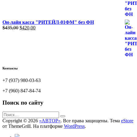
$216,00.
Он-лайн касса "РИТЕЙЛ-01ФМ" без ФН
Первоначальная
Текущая
$
435,00
$
420,00
цена
цена:
составляла
$420,00.
$435,00.
Контакты
+7 (937) 980-03-63
+7 (960) 847-84-74
Поиск по сайту
Copyright © 2026
«АВТОР»
. Все права защищены. Тема
eStore
от ThemeGrill. На платформе
WordPress
.