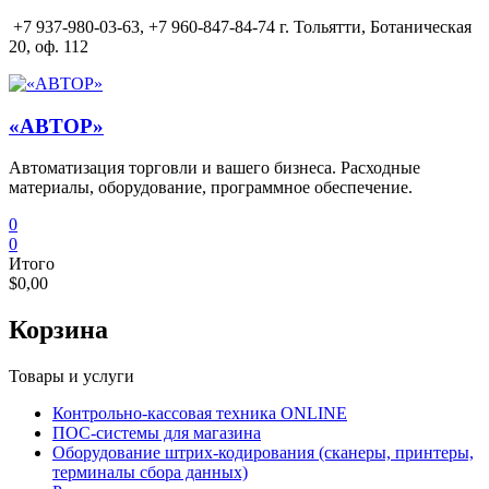
Перейти
+7 937-980-03-63,
+7 960-847-84-74 г. Тольятти, Ботаническая
к
20, оф. 112
содержимому
«АВТОР»
Автоматизация торговли и вашего бизнеса. Расходные
материалы, оборудование, программное обеспечение.
0
0
Итого
$0,00
Корзина
Товары и услуги
Контрольно-кассовая техника ONLINE
ПОС-системы для магазина
Оборудование штрих-кодирования (сканеры, принтеры,
терминалы сбора данных)