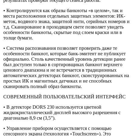
результатах проверки текущего сеанса работы.
• Контролируются как образы банкноты «в целом», так и
места расположения отдельных защитных элементов: ИК-
меток, водяного знака, защитной нити, серийных номеров и
т.д. Сканирование в проходящем свете позволяет увидеть
особенности банкноты, скрытые под слоем краски или в
толще бумаги.
• Cистема распознавания позволяет проверить даже те
особенности банкнот, которые банк-эмитент не публикует
официально. Столь качественный уровень детекции ранее
был доступен только в сортировщиках банкнот верхнего
ценового диапазона и не встречается в традиционных
автоматических детекторах банкнот, сконструированных на
простых ИК и магнитных датчиках и не способных
сканировать полный образ банкноты.
СОВРЕМЕННЫЙ ПОЛЬЗОВАТЕЛЬСКИЙ ИНТЕРФЕЙС
• В детекторе DORS 230 используется цветной
жидкокристаллический дисплей высокого разрешения с
диагональю 8,9 см (3,5”).
• Управление прибором осуществляется с помощью
сенсорного экрана (технология «Touchscreen»). Это