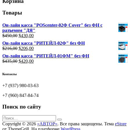
Корзина
Товары
Он-лайн касса "POScenter-02Ф Cover" без ФН с
разъемом "ДЯ"
Первоначальная
Текущая
$
450,00
$
430,00
цена
цена:
Он-лайн касса "РИТЕЙЛ-02Ф" без ФН
составляла
$430,00.
Первоначальная
Текущая
$
216,00
$
206,00
$450,00.
цена
цена:
Он-лайн касса "РИТЕЙЛ-01ФМ" без ФН
составляла
$206,00.
Первоначальная
Текущая
$
435,00
$
420,00
$216,00.
цена
цена:
составляла
$420,00.
Контакты
$435,00.
+7 (937) 980-03-63
+7 (960) 847-84-74
Поиск по сайту
Copyright © 2026
«АВТОР»
. Все права защищены. Тема
eStore
от ThemeGrill. На платформе
WordPress
.