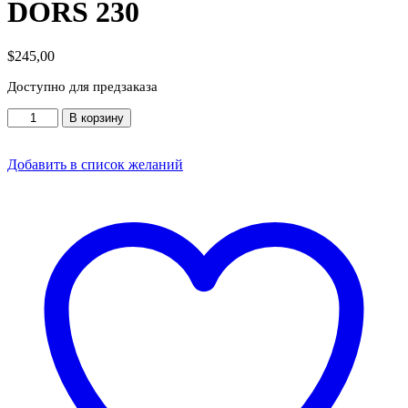
DORS 230
$
245,00
Доступно для предзаказа
Количество
В корзину
товара
Автоматический
детектор
Добавить в список желаний
DORS
230