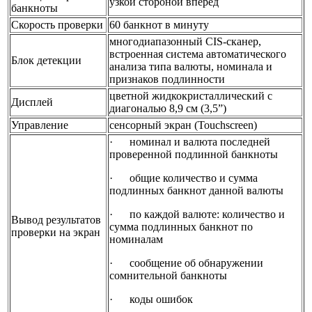
узкой стороной вперед
банкноты
Скорость проверки
60 банкнот в минуту
многодиапазонный CIS-сканер,
встроенная система автоматического
Блок детекции
анализа типа валюты, номинала и
признаков подлинности
цветной жидкокристаллический с
Дисплей
диагональю 8,9 см (3,5”)
Управление
сенсорный экран (Touchscreen)
· номинал и валюта последней
проверенной подлинной банкноты
· общие количество и сумма
подлинных банкнот данной валюты
· по каждой валюте: количество и
Вывод результатов
сумма подлинных банкнот по
проверки на экран
номиналам
· сообщение об обнаружении
сомнительной банкноты
· коды ошибок