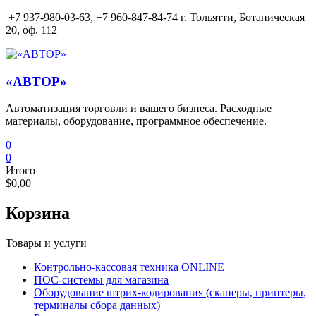
Перейти
+7 937-980-03-63,
+7 960-847-84-74 г. Тольятти, Ботаническая
к
20, оф. 112
содержимому
«АВТОР»
Автоматизация торговли и вашего бизнеса. Расходные
материалы, оборудование, программное обеспечение.
0
0
Итого
$0,00
Корзина
Товары и услуги
Контрольно-кассовая техника ONLINE
ПОС-системы для магазина
Оборудование штрих-кодирования (сканеры, принтеры,
терминалы сбора данных)