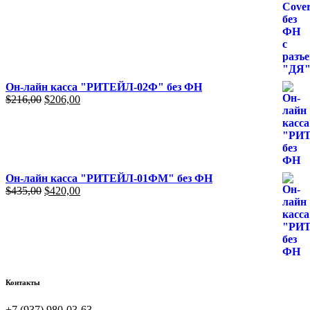
Он-лайн касса "РИТЕЙЛ-02Ф" без ФН
Первоначальная
Текущая
$
216,00
$
206,00
цена
цена:
составляла
$206,00.
$216,00.
Он-лайн касса "РИТЕЙЛ-01ФМ" без ФН
Первоначальная
Текущая
$
435,00
$
420,00
цена
цена:
составляла
$420,00.
$435,00.
Контакты
+7 (937) 980-03-63