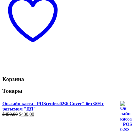
Корзина
Товары
Он-лайн касса "POScenter-02Ф Cover" без ФН с
разъемом "ДЯ"
Первоначальная
Текущая
$
450,00
$
430,00
цена
цена:
составляла
$430,00.
$450,00.